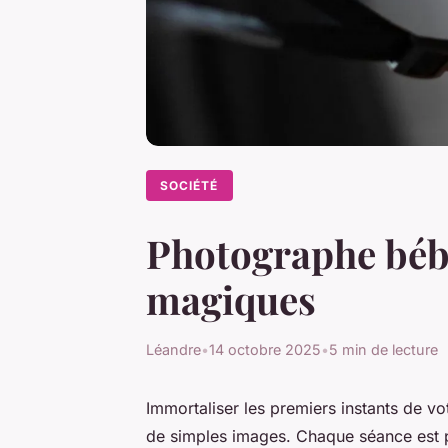
SOCIÉTÉ
Photographe bébé
magiques
Léandre
•
14 octobre 2025
•
5 min de lecture
Immortaliser les premiers instants de v
de simples images. Chaque séance est p