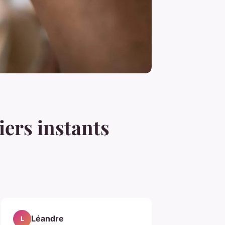
ers instants
Léandre
L